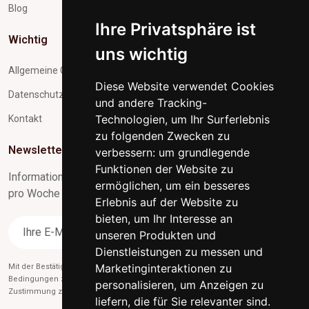
Blog
Ihre Privatsphäre ist
Wichtig
uns wichtig
Allgemeine Geschäftsbedingungen
Diese Website verwendet Cookies
Datenschutz und Verarbeitung personenbezogener Daten
und andere Tracking-
Technologien, um Ihr Surferlebnis
Kontakt
zu folgenden Zwecken zu
Newsletter-Abonnement
verbessern:
um grundlegende
Funktionen der Website zu
Informationen zu Neuigkeiten und nützliche Tipps max. 1x
ermöglichen
,
um ein besseres
pro Woche
Erlebnis auf der Website zu
bieten
,
um Ihr Interesse an
Abonnieren
unseren Produkten und
Dienstleistungen zu messen und
Marketinginteraktionen zu
Mit der Bestätigung des Abonnements stimmen Sie gleichzeitig unseren
Bedingungen zu
des Datenschutzes
und gleichzeitig erteilen Sie uns die
personalisieren
,
um Anzeigen zu
Zustimmung zum Versand von Werbe-E-Mails.
liefern, die für Sie relevanter sind
.