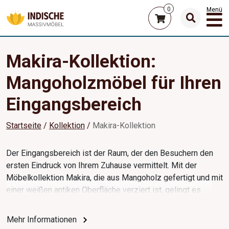
0
Menü
Makira-Kollektion:
Mangoholzmöbel für Ihren
Eingangsbereich
Startseite
Kollektion
Makira-Kollektion
Der Eingangsbereich ist der Raum, der den Besuchern den
ersten Eindruck von Ihrem Zuhause vermittelt. Mit der
Möbelkollektion Makira, die aus Mangoholz gefertigt und mit
einer weißen antiken Oberfläche verziert ist, gelingt es
Ihnen, eine angenehme und einladende Atmosphäre zu
schaffen. Dieses elegante Set umfasst eine originell
Mehr Informationen
gestaltete Truhe für Hüte, Schals und Schuhe sowie zwei