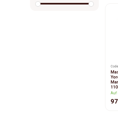
Code
Mas
Yor
Man
110
Auf 
97