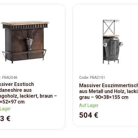
: FNA2046
Code: FNA2151
siver Esstisch
Massiver Esszimmertisc
daneshire aus
aus Metall und Holz, lacki
goholz, lackiert, braun –
grau – 90×38×155 cm
×52×97 cm
Auf Lager
Lager
504 €
3 €