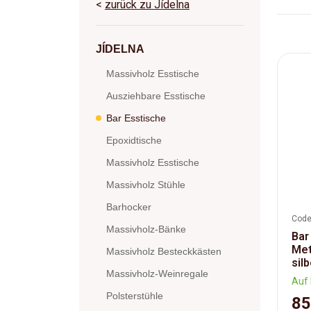
<
zurück zu Jídelna
JÍDELNA
Massivholz Esstische
Ausziehbare Esstische
Bar Esstische
Epoxidtische
Massivholz Esstische
Massivholz Stühle
Barhocker
Code
Massivholz-Bänke
Bar
Met
Massivholz Besteckkästen
sil
Massivholz-Weinregale
Auf 
Polsterstühle
85