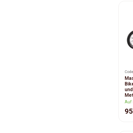
Code
Mas
Bik
und
Meta
Auf 
95