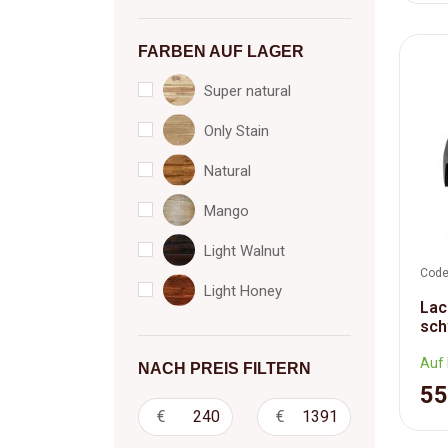
FARBEN AUF LAGER
Super natural
Only Stain
Natural
Mango
Light Walnut
Code
Light Honey
Lac
sch
Auf 
NACH PREIS FILTERN
55
€
€