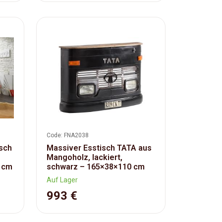
Code: FNA2038
isch
Massiver Esstisch TATA aus
Mangoholz, lackiert,
0 cm
schwarz – 165×38×110 cm
Auf Lager
993 €