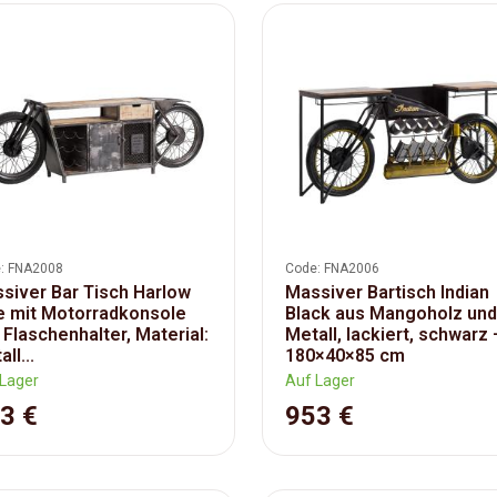
: FNA2008
Code: FNA2006
siver Bar Tisch Harlow
Massiver Bartisch Indian
e mit Motorradkonsole
Black aus Mangoholz und
 Flaschenhalter, Material:
Metall, lackiert, schwarz 
ll...
180×40×85 cm
Lager
Auf Lager
3 €
953 €