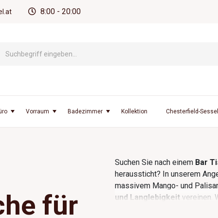
8:00 - 20:00
l.at
üro
Vorraum
Badezimmer
Kollektion
Chesterfield-Sesse
Suchen Sie nach einem
Bar T
heraussticht? In unserem Ang
massivem Mango- und Palisan
che für
und Langlebigkeit
vereinen. 
und Stilen den passenden für Ih