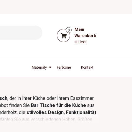
Mein
0
Warenkorb
ist leer
l
Materiály
Farbtöne
Kontakt
isch
, der in Ihrer Küche oder Ihrem Esszimmer
ebot finden Sie
Bar Tische für die Küche
aus
derholz, die
stilvolles Design, Funktionalität
Wählen Sie aus verschiedenen Höhen, Größen
r Interieur.