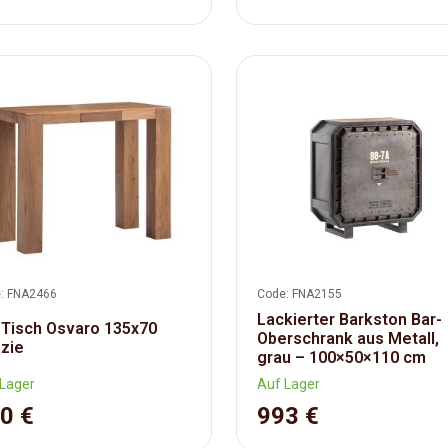
: FNA2466
Code: FNA2155
Lackierter Barkston Bar-
 Tisch Osvaro 135x70
Oberschrank aus Metall,
zie
grau – 100×50×110 cm
Lager
Auf Lager
0 €
993 €