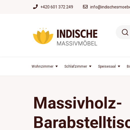
+420 601 372 249
info@indischesmoebe
Wohnzimmer
Schlafzimmer
Speisesaal
B
Massivholz-
Barabstelltis