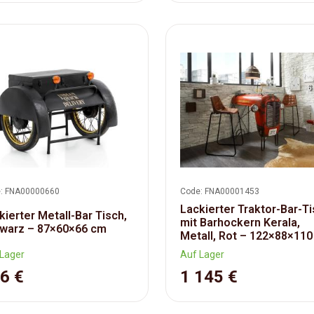
: FNA00000660
Code: FNA00001453
Lackierter Traktor-Bar-T
kierter Metall-Bar Tisch,
mit Barhockern Kerala,
warz – 87×60×66 cm
Metall, Rot – 122×88×11
Lager
Auf Lager
6 €
1 145 €