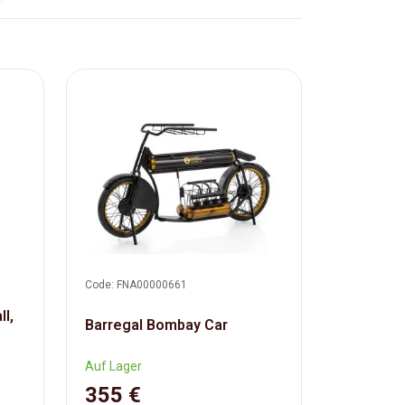
Code: FNA00000661
l,
Barregal Bombay Car
Auf Lager
355 €