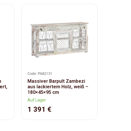
Code: FNA2131
h
Massiver Barpult Zambezi
ert,
aus lackiertem Holz, weiß –
180×45×95 cm
Auf Lager
1 391 €