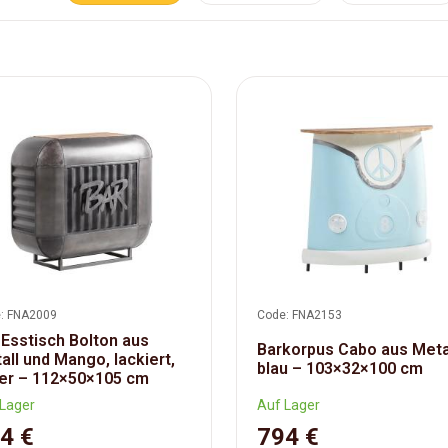
: FNA2009
Code: FNA2153
 Esstisch Bolton aus
Barkorpus Cabo aus Metal
all und Mango, lackiert,
blau – 103×32×100 cm
ber – 112×50×105 cm
Lager
Auf Lager
4 €
794 €