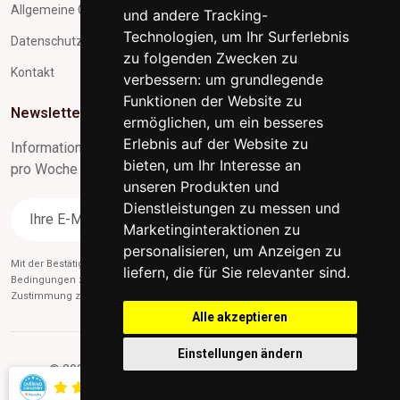
Allgemeine Geschäftsbedingungen
und andere Tracking-
Technologien, um Ihr Surferlebnis
Datenschutz und Verarbeitung personenbezogener Daten
zu folgenden Zwecken zu
Kontakt
verbessern:
um grundlegende
Funktionen der Website zu
Newsletter-Abonnement
ermöglichen
,
um ein besseres
Erlebnis auf der Website zu
Informationen zu Neuigkeiten und nützliche Tipps max. 1x
bieten
,
um Ihr Interesse an
pro Woche
unseren Produkten und
Dienstleistungen zu messen und
Abonnieren
Marketinginteraktionen zu
personalisieren
,
um Anzeigen zu
Mit der Bestätigung des Abonnements stimmen Sie gleichzeitig unseren
liefern, die für Sie relevanter sind
.
Bedingungen zu
des Datenschutzes
und gleichzeitig erteilen Sie uns die
Zustimmung zum Versand von Werbe-E-Mails.
Alle akzeptieren
Einstellungen ändern
© 2026 indischesmoebel.at - Alle Rechte vorbehalten.