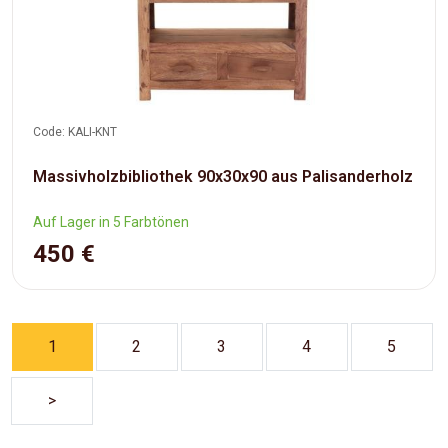
Code: KALI-KNT
Massivholzbibliothek 90x30x90 aus Palisanderholz
Auf Lager in 5 Farbtönen
450 €
1
2
3
4
5
>