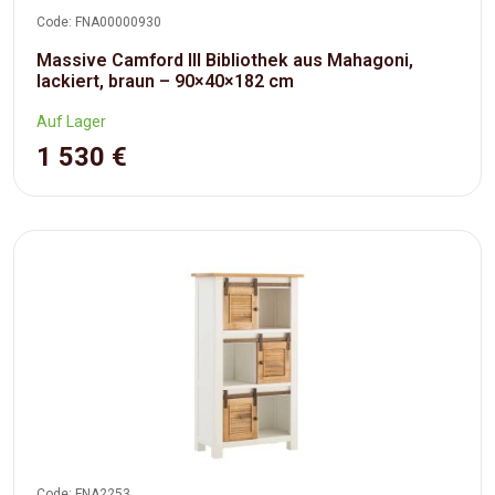
Code: FNA00000930
Massive Camford III Bibliothek aus Mahagoni,
lackiert, braun – 90×40×182 cm
Auf Lager
1 530 €
Code: FNA2253