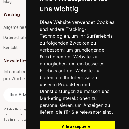
Blog
uns wichtig
Wichtig
Diese Website verwendet Cookies
Allgemeine Geschäftsbedingungen
und andere Tracking-
Technologien, um Ihr Surferlebnis
Datenschutz und Verarbeitung personenbezogener Daten
zu folgenden Zwecken zu
Kontakt
verbessern:
um grundlegende
Funktionen der Website zu
Newsletter-Abonnement
ermöglichen
,
um ein besseres
Erlebnis auf der Website zu
Informationen zu Neuigkeiten und nützliche Tipps max. 1x
bieten
,
um Ihr Interesse an
pro Woche
unseren Produkten und
Dienstleistungen zu messen und
Abonnieren
Marketinginteraktionen zu
personalisieren
,
um Anzeigen zu
Mit der Bestätigung des Abonnements stimmen Sie gleichzeitig unseren
liefern, die für Sie relevanter sind
.
Bedingungen zu
des Datenschutzes
und gleichzeitig erteilen Sie uns die
Zustimmung zum Versand von Werbe-E-Mails.
Alle akzeptieren