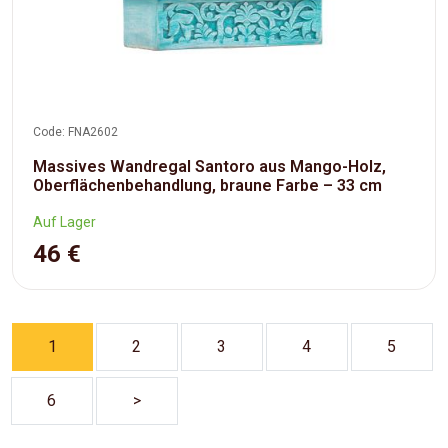
Code: FNA2602
Massives Wandregal Santoro aus Mango-Holz,
Oberflächenbehandlung, braune Farbe – 33 cm
Auf Lager
46 €
1
2
3
4
5
6
>