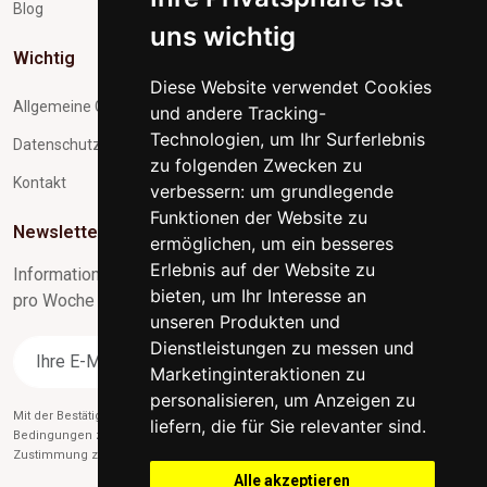
Blog
uns wichtig
Wichtig
Diese Website verwendet Cookies
Allgemeine Geschäftsbedingungen
und andere Tracking-
Technologien, um Ihr Surferlebnis
Datenschutz und Verarbeitung personenbezogener Daten
zu folgenden Zwecken zu
Kontakt
verbessern:
um grundlegende
Funktionen der Website zu
Newsletter-Abonnement
ermöglichen
,
um ein besseres
Erlebnis auf der Website zu
Informationen zu Neuigkeiten und nützliche Tipps max. 1x
bieten
,
um Ihr Interesse an
pro Woche
unseren Produkten und
Dienstleistungen zu messen und
Abonnieren
Marketinginteraktionen zu
personalisieren
,
um Anzeigen zu
Mit der Bestätigung des Abonnements stimmen Sie gleichzeitig unseren
liefern, die für Sie relevanter sind
.
Bedingungen zu
des Datenschutzes
und gleichzeitig erteilen Sie uns die
Zustimmung zum Versand von Werbe-E-Mails.
Alle akzeptieren