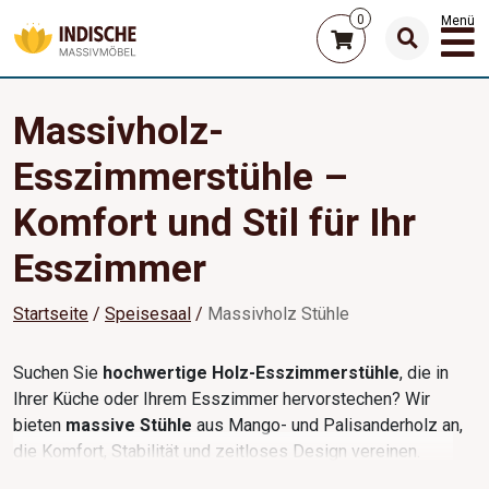
0
Menü
Massivholz-
Esszimmerstühle –
Komfort und Stil für Ihr
Esszimmer
Startseite
Speisesaal
Massivholz Stühle
Suchen Sie
hochwertige Holz-Esszimmerstühle
, die in
Ihrer Küche oder Ihrem Esszimmer hervorstechen? Wir
bieten
massive Stühle
aus Mango- und Palisanderholz an,
die Komfort, Stabilität und zeitloses Design vereinen.
Wählen Sie aus einer breiten Auswahl an
massiven