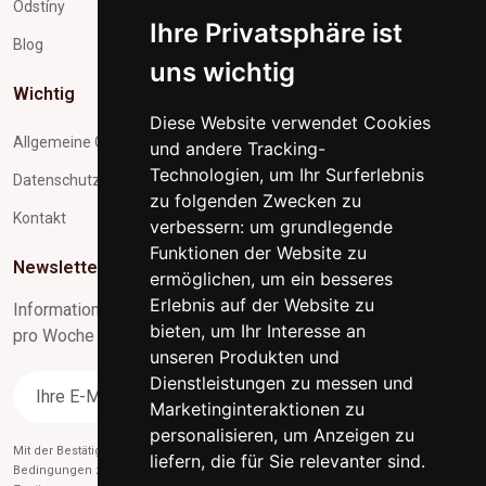
Odstíny
Ihre Privatsphäre ist
Blog
uns wichtig
Wichtig
Diese Website verwendet Cookies
Allgemeine Geschäftsbedingungen
und andere Tracking-
Technologien, um Ihr Surferlebnis
Datenschutz und Verarbeitung personenbezogener Daten
zu folgenden Zwecken zu
Kontakt
verbessern:
um grundlegende
Funktionen der Website zu
Newsletter-Abonnement
ermöglichen
,
um ein besseres
Erlebnis auf der Website zu
Informationen zu Neuigkeiten und nützliche Tipps max. 1x
bieten
,
um Ihr Interesse an
pro Woche
unseren Produkten und
Dienstleistungen zu messen und
Abonnieren
Marketinginteraktionen zu
personalisieren
,
um Anzeigen zu
Mit der Bestätigung des Abonnements stimmen Sie gleichzeitig unseren
liefern, die für Sie relevanter sind
.
Bedingungen zu
des Datenschutzes
und gleichzeitig erteilen Sie uns die