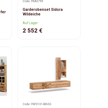
Code: FNA2799
Garderobenset Sidora
fer
Wildeiche
Auf Lager
2 552 €
Code: FNF01014865G