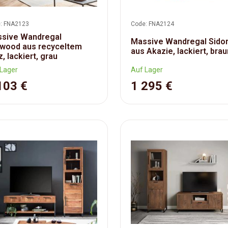
: FNA2123
Code: FNA2124
sive Wandregal
Massive Wandregal Sido
wood aus recyceltem
aus Akazie, lackiert, brau
z, lackiert, grau
Lager
Auf Lager
103 €
1 295 €