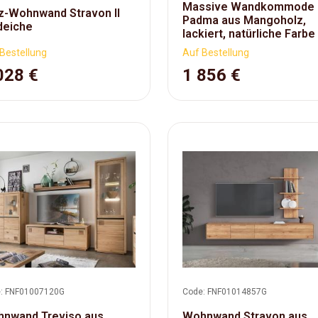
Massive Wandkommode
z-Wohnwand Stravon II
Padma aus Mangoholz,
deiche
lackiert, natürliche Farbe
Bestellung
Auf Bestellung
028 €
1 856 €
: FNF01007120G
Code: FNF01014857G
nwand Treviso aus
Wohnwand Stravon aus