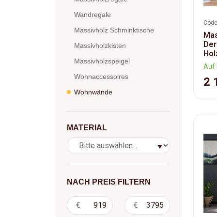
Wandregale
Code
Massivholz Schminktische
Mas
Der
Massivholzkisten
Hol
Massivholzspeigel
Auf 
Wohnaccessoires
2 
Wohnwände
MATERIAL
NACH PREIS FILTERN
€
€