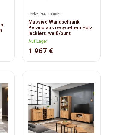
Code: FNA00000321
Massive Wandschrank
ra
Perano aus recyceltem Holz,
n
lackiert, weiß/bunt
Auf Lager
1 967 €