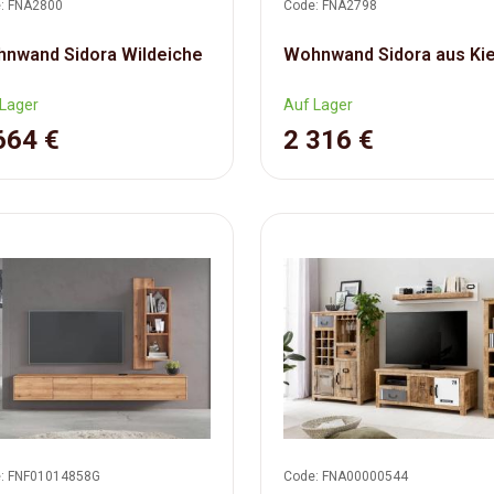
: FNA2800
Code: FNA2798
nwand Sidora Wildeiche
Wohnwand Sidora aus Kie
Lager
Auf Lager
664 €
2 316 €
: FNF01014858G
Code: FNA00000544