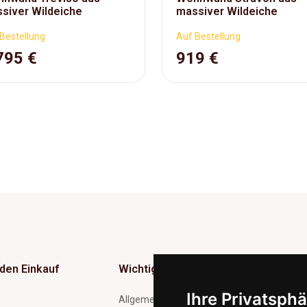
siver Wildeiche
massiver Wildeiche
Bestellung
Auf Bestellung
795 €
919 €
 den Einkauf
Wichtig
Ne
Ihre Privatsphä
Inf
Allgemeine Geschäftsbedingungen