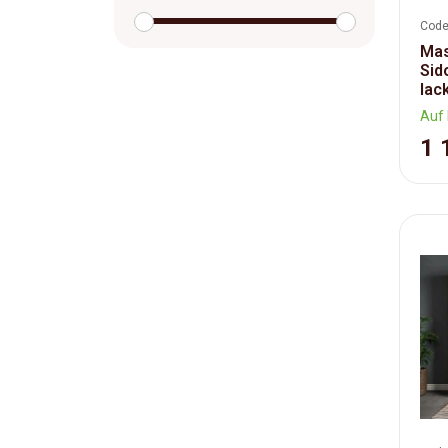
Code
Mas
Sid
lac
Auf 
1 