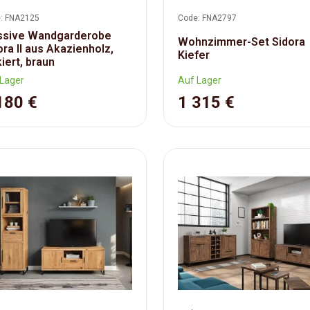
: FNA2125
Code: FNA2797
sive Wandgarderobe
Wohnzimmer-Set Sidora
ora II aus Akazienholz,
Kiefer
kiert, braun
Lager
Auf Lager
180 €
1 315 €