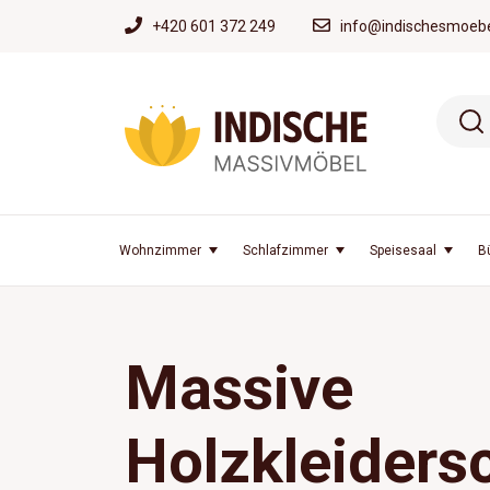
+420 601 372 249
info@indischesmoebe
Wohnzimmer
Schlafzimmer
Speisesaal
B
Massive
Holzkleiders