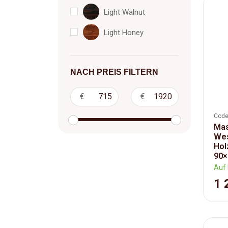
Light Walnut
Light Honey
NACH PREIS FILTERN
€
€
Code
Mas
Wes
Hol
90×
Auf 
1 