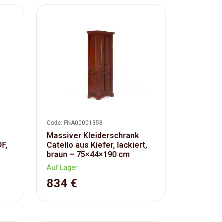
Code: FNA00001358
Massiver Kleiderschrank
F,
Catello aus Kiefer, lackiert,
braun – 75×44×190 cm
Auf Lager
834 €