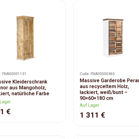
: FNA00001131
Code: FNA00000465
Massive Garderobe Pera
sive Kleiderschrank
aus recyceltem Holz,
inor aus Mangoholz,
lackiert, weiß/bunt –
kiert, natürliche Farbe
90×60×180 cm
Lager
Auf Lager
1 €
1 311 €