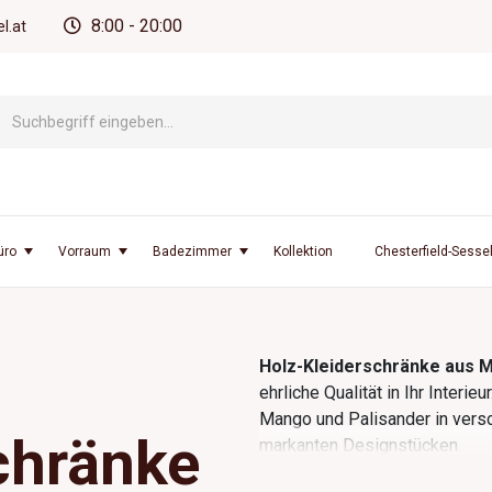
8:00 - 20:00
l.at
üro
Vorraum
Badezimmer
Kollektion
Chesterfield-Sesse
Holz-Kleiderschränke aus 
ehrliche Qualität in Ihr Interieu
Mango und Palisander in versc
chränke
markanten Designstücken.