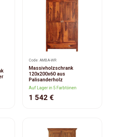
Code: AMBA-WR
Massivholzschrank
nk
120x200x60 aus
er
Palisanderholz
Auf Lager in 5 Farbtönen
1 542 €