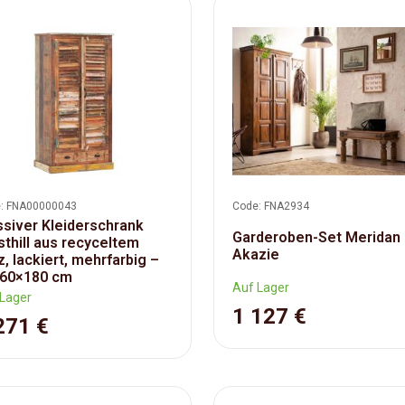
: FNA00000043
Code: FNA2934
siver Kleiderschrank
Garderoben-Set Meridan
thill aus recyceltem
Akazie
z, lackiert, mehrfarbig –
60×180 cm
Auf Lager
Lager
1 127 €
271 €