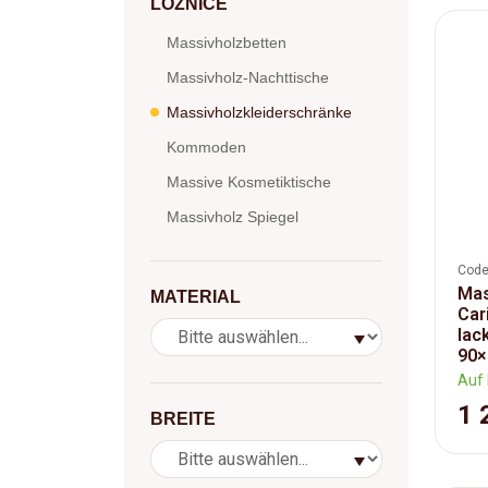
LOŽNICE
Massivholzbetten
Massivholz-Nachttische
Massivholzkleiderschränke
Kommoden
Massive Kosmetiktische
Massivholz Spiegel
Code
Mas
MATERIAL
Car
lac
90×
Auf 
1 
BREITE