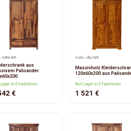
: GANI-WR
Code: JALI-WR
iderschrank aus
Massivholz Kleiderschra
sivem Palisander
120x60x200 aus Palisand
x60x200
Lager in 5 Farbtönen
Auf Lager in 5 Farbtönen
542 €
1 521 €