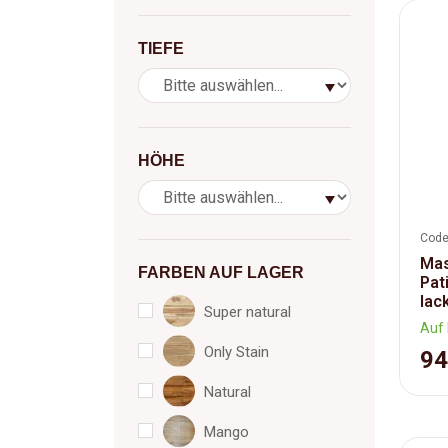
TIEFE
HÖHE
Code
Mas
FARBEN AUF LAGER
Pat
lac
Super natural
Auf 
Only Stain
94
Natural
Mango