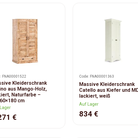
: FNA00001522
Code: FNA00001363
sive Kleiderschrank
Massive Kleiderschrank
ino aus Mango-Holz,
Catello aus Kiefer und MD
kiert, Naturfarbe –
lackiert, weiß
60×180 cm
Auf Lager
Lager
834 €
271 €