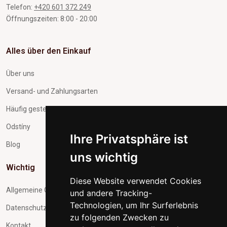
Telefon:
+420 601 372 249
Öffnungszeiten: 8:00 - 20:00
Alles über den Einkauf
Über uns
Versand- und Zahlungsarten
Häufig gestellte Fragen
Odstíny
Ihre Privatsphäre ist
Blog
uns wichtig
Wichtig
Diese Website verwendet Cookies
Allgemeine Geschäftsbedingungen
und andere Tracking-
Technologien, um Ihr Surferlebnis
Datenschutz und Verarbeitung personenbezogener Daten
zu folgenden Zwecken zu
Kontakt