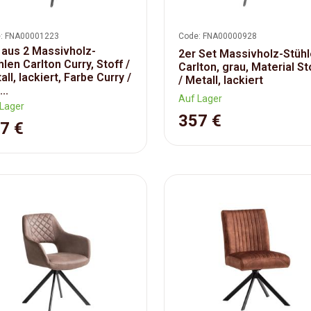
: FNA00001223
Code: FNA00000928
 aus 2 Massivholz-
2er Set Massivholz-Stüh
hlen Carlton Curry, Stoff /
Carlton, grau, Material St
ll, lackiert, Farbe Curry /
/ Metall, lackiert
..
Auf Lager
Lager
357 €
7 €