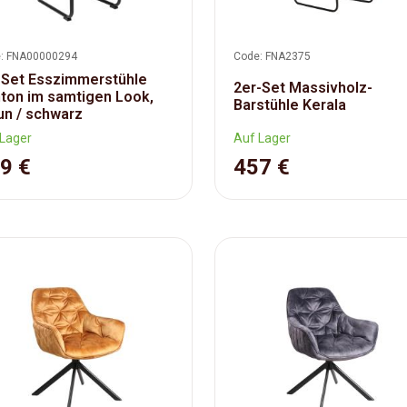
: FNA00000294
Code: FNA2375
 Set Esszimmerstühle
2er-Set Massivholz-
ton im samtigen Look,
Barstühle Kerala
un / schwarz
Lager
Auf Lager
9 €
457 €