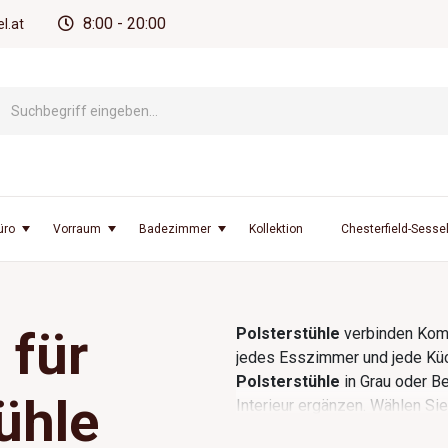
8:00 - 20:00
l.at
üro
Vorraum
Badezimmer
Kollektion
Chesterfield-Sesse
 für
Polsterstühle
verbinden Komfo
jedes Esszimmer und jede Küc
Polsterstühle
in Grau oder Be
ühle
Interieur ergänzen. Wählen Sie