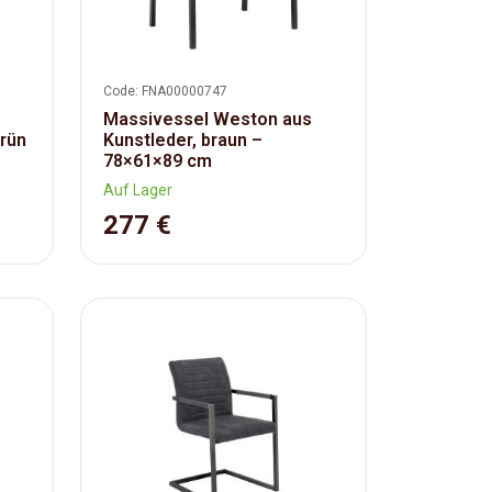
Code: FNA00000747
Massivessel Weston aus
rün
Kunstleder, braun –
78×61×89 cm
Auf Lager
277 €