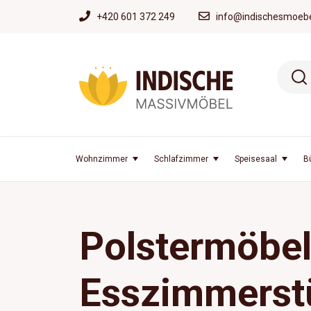
+420 601 372 249
info@indischesmoebe
Wohnzimmer
Schlafzimmer
Speisesaal
B
Polstermöbel
Esszimmerst