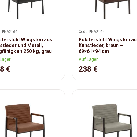
: FNA2166
Code: FNA2164
sterstuhl Wingston aus
Polsterstuhl Wingston a
stleder und Metall,
Kunstleder, braun –
gfähigkeit 250 kg, grau
69×61×94 cm
Lager
Auf Lager
8 €
238 €