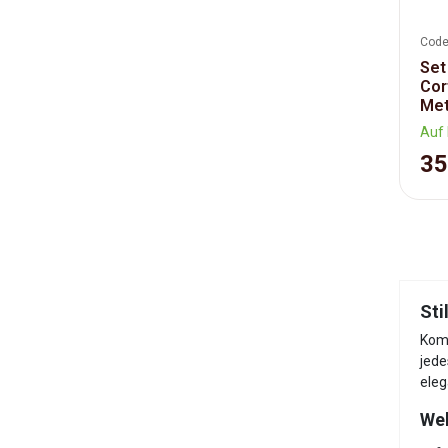
Code
Set
Cor
Met
Auf 
35
Sti
Komf
jede
eleg
Wel