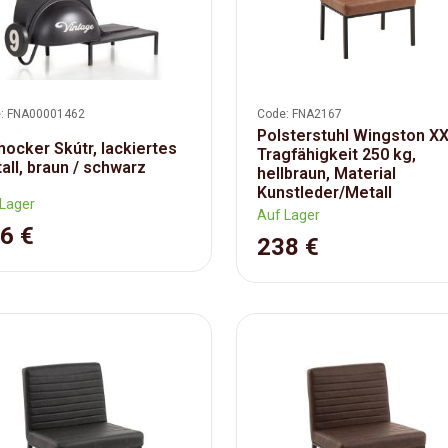
: FNA00001462
Code: FNA2167
Polsterstuhl Wingston XX
hocker Skútr, lackiertes
Tragfähigkeit 250 kg,
all, braun / schwarz
hellbraun, Material
Kunstleder/Metall
Lager
Auf Lager
6 €
238 €