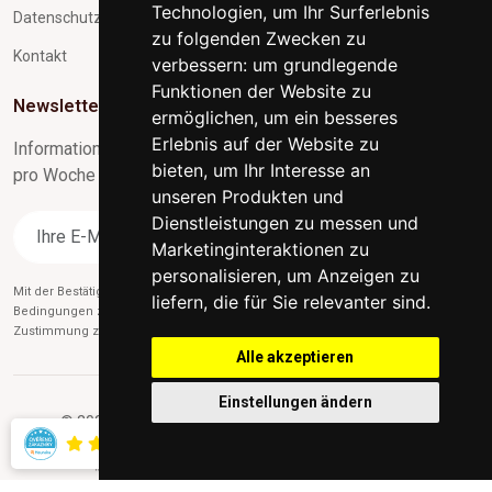
Technologien, um Ihr Surferlebnis
Datenschutz und Verarbeitung personenbezogener Daten
zu folgenden Zwecken zu
Kontakt
verbessern:
um grundlegende
Funktionen der Website zu
Newsletter-Abonnement
ermöglichen
,
um ein besseres
Erlebnis auf der Website zu
Informationen zu Neuigkeiten und nützliche Tipps max. 1x
bieten
,
um Ihr Interesse an
pro Woche
unseren Produkten und
Dienstleistungen zu messen und
Abonnieren
Marketinginteraktionen zu
personalisieren
,
um Anzeigen zu
Mit der Bestätigung des Abonnements stimmen Sie gleichzeitig unseren
liefern, die für Sie relevanter sind
.
Bedingungen zu
des Datenschutzes
und gleichzeitig erteilen Sie uns die
Zustimmung zum Versand von Werbe-E-Mails.
Alle akzeptieren
Einstellungen ändern
© 2026 indischesmoebel.at - Alle Rechte vorbehalten.