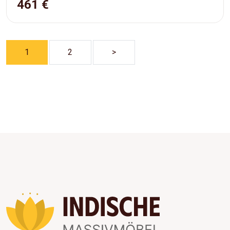
461 €
1
2
>