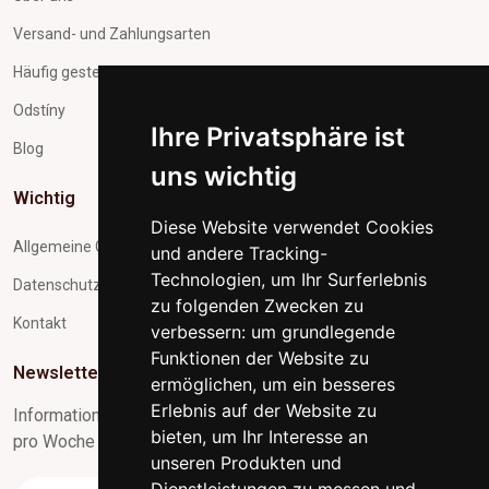
Versand- und Zahlungsarten
Häufig gestellte Fragen
Odstíny
Ihre Privatsphäre ist
Blog
uns wichtig
Wichtig
Diese Website verwendet Cookies
Allgemeine Geschäftsbedingungen
und andere Tracking-
Technologien, um Ihr Surferlebnis
Datenschutz und Verarbeitung personenbezogener Daten
zu folgenden Zwecken zu
Kontakt
verbessern:
um grundlegende
Funktionen der Website zu
Newsletter-Abonnement
ermöglichen
,
um ein besseres
Erlebnis auf der Website zu
Informationen zu Neuigkeiten und nützliche Tipps max. 1x
bieten
,
um Ihr Interesse an
pro Woche
unseren Produkten und