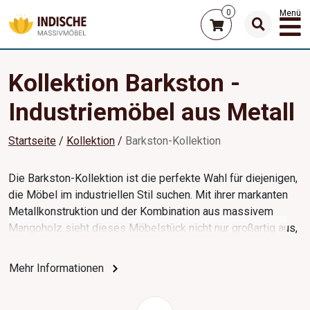
0
Menü
Kollektion Barkston -
Industriemöbel aus Metall
Startseite
Kollektion
Barkston-Kollektion
Die Barkston-Kollektion ist die perfekte Wahl für diejenigen,
die Möbel im industriellen Stil suchen. Mit ihrer markanten
Metallkonstruktion und der Kombination aus massivem
Mangoholz sieht dieses Möbelstück nicht nur großartig aus,
sondern bietet auch maximale Stabilität. Die Kollektion bringt
durch ihre auffälligen Drucke einen individuellen Akzent, der
Mehr Informationen
sie zum Blickfang in jedem Raum macht. Egal, ob Sie es im
Wohnzimmer, Esszimmer oder in der Küche platzieren, es