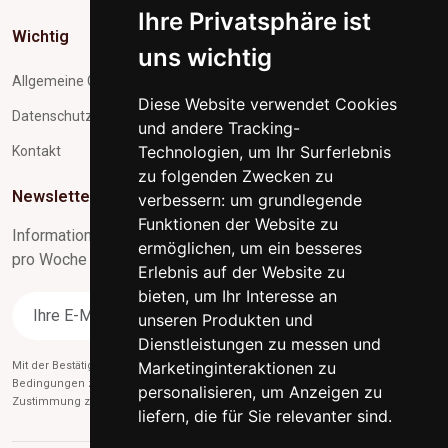
Ihre Privatsphäre ist
Wichtig
uns wichtig
Allgemeine Geschäftsbedingungen
Diese Website verwendet Cookies
Datenschutz und Verarbeitung personenbezogener Daten
und andere Tracking-
Technologien, um Ihr Surferlebnis
Kontakt
zu folgenden Zwecken zu
Newsletter-Abonnement
verbessern:
um grundlegende
Funktionen der Website zu
Informationen zu Neuigkeiten und nützliche Tipps max. 1x
ermöglichen
,
um ein besseres
pro Woche
Erlebnis auf der Website zu
bieten
,
um Ihr Interesse an
Abonnieren
unseren Produkten und
Dienstleistungen zu messen und
Marketinginteraktionen zu
Mit der Bestätigung des Abonnements stimmen Sie gleichzeitig unseren
Bedingungen zu
des Datenschutzes
und gleichzeitig erteilen Sie uns die
personalisieren
,
um Anzeigen zu
Zustimmung zum Versand von Werbe-E-Mails.
liefern, die für Sie relevanter sind
.