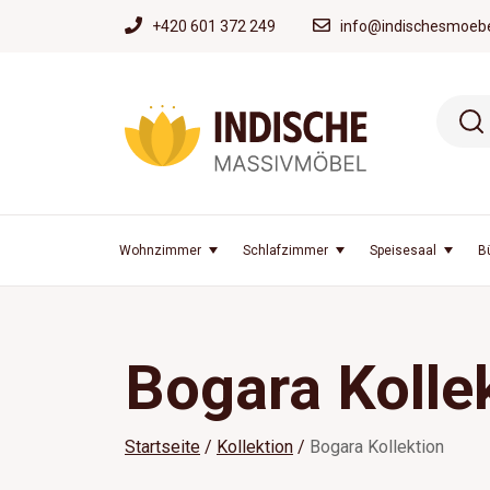
+420 601 372 249
info@indischesmoebe
Wohnzimmer
Schlafzimmer
Speisesaal
B
Bogara Kolle
Startseite
Kollektion
Bogara Kollektion