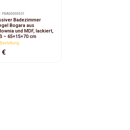
: FNA00000531
siver Badezimmer
egel Bogara aus
lownia und MDF, lackiert,
ß – 65×15×70 cm
Bestellung
 €