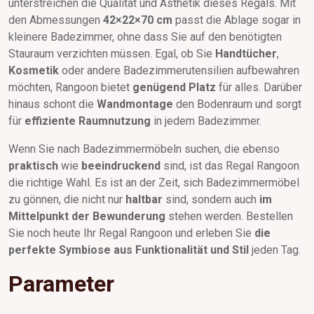
unterstreichen die Qualität und Ästhetik dieses Regals. Mit
den Abmessungen
42×22×70 cm
passt die Ablage sogar in
kleinere Badezimmer, ohne dass Sie auf den benötigten
Stauraum verzichten müssen. Egal, ob Sie
Handtücher
,
Kosmetik
oder andere Badezimmerutensilien aufbewahren
möchten, Rangoon bietet
genügend Platz
für alles. Darüber
hinaus schont die
Wandmontage
den Bodenraum und sorgt
für
effiziente Raumnutzung
in jedem Badezimmer.
Wenn Sie nach Badezimmermöbeln suchen, die ebenso
praktisch
wie
beeindruckend
sind, ist das Regal Rangoon
die richtige Wahl. Es ist an der Zeit, sich Badezimmermöbel
zu gönnen, die nicht nur
haltbar
sind, sondern auch
im
Mittelpunkt der Bewunderung
stehen werden. Bestellen
Sie noch heute Ihr Regal Rangoon und erleben Sie
die
perfekte Symbiose aus Funktionalität und Stil
jeden Tag.
Parameter