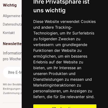
Ihre Privatsphäre ist
Wichtig
uns wichtig
Allgemeine Geschäftsbedingungen
Diese Website verwendet Cookies
Datenschutz und Verarbeitung personenbezogener Daten
und andere Tracking-
Technologien, um Ihr Surferlebnis
Kontakt
zu folgenden Zwecken zu
Newsletter-Abonnement
verbessern:
um grundlegende
Funktionen der Website zu
Informationen zu Neuigkeiten und nützliche Tipps max. 1x
ermöglichen
,
um ein besseres
pro Woche
Erlebnis auf der Website zu
bieten
,
um Ihr Interesse an
Abonnieren
unseren Produkten und
Dienstleistungen zu messen und
Marketinginteraktionen zu
Mit der Bestätigung des Abonnements stimmen Sie gleichzeitig unseren
Bedingungen zu
des Datenschutzes
und gleichzeitig erteilen Sie uns die
personalisieren
,
um Anzeigen zu
Zustimmung zum Versand von Werbe-E-Mails.
liefern, die für Sie relevanter sind
.