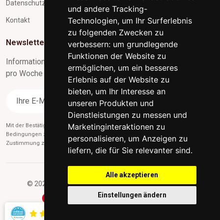
Datenschutz und Verarbeitung personenbezogener Daten
und andere Tracking-
Technologien, um Ihr Surferlebnis
Kontakt
zu folgenden Zwecken zu
Newsletter-Abonnement
verbessern:
um grundlegende
Funktionen der Website zu
Informationen zu Neuigkeiten und nützliche Tipps max. 1x
ermöglichen
,
um ein besseres
pro Woche
Erlebnis auf der Website zu
bieten
,
um Ihr Interesse an
Abonnieren
unseren Produkten und
Dienstleistungen zu messen und
Marketinginteraktionen zu
Mit der Bestätigung des Abonnements stimmen Sie gleichzeitig unseren
Bedingungen zu
des Datenschutzes
und gleichzeitig erteilen Sie uns die
personalisieren
,
um Anzeigen zu
Zustimmung zum Versand von Werbe-E-Mails.
liefern, die für Sie relevanter sind
.
Alle akzeptieren
© 2026 indischesmoebel.at - Alle Rechte vorbehalten.
Einstellungen ändern