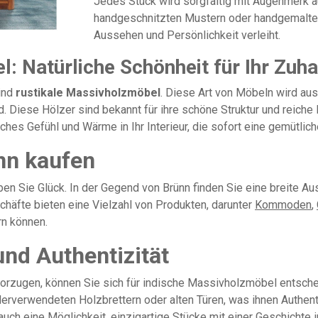
Jedes Stück wird sorgfältig mit Augenmerk au
handgeschnitzten Mustern oder handgemalten 
Aussehen und Persönlichkeit verleiht.
: Natürliche Schönheit für Ihr Zuh
sind
rustikale Massivholzmöbel
. Diese Art von Möbeln wird a
ind. Diese Hölzer sind bekannt für ihre schöne Struktur und reiche
iches Gefühl und Wärme in Ihr Interieur, die sofort eine gemütli
nn kaufen
en Sie Glück. In der Gegend von Brünn finden Sie eine breite A
häfte bieten eine Vielzahl von Produkten, darunter
Kommoden
,
n können.
nd Authentizität
zugen, können Sie sich für indische Massivholzmöbel entscheid
rverwendeten Holzbrettern oder alten Türen, was ihnen Authentiz
auch eine Möglichkeit, einzigartige Stücke mit einer Geschichte i