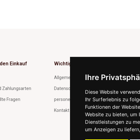
 den Einkauf
Wichtig
Ne
Ihre Privatsphä
Inf
Allgemeine Geschäftsbedingungen
ma
d Zahlungsarten
Datenschutz und Verarbeitung
Diese Website verwend
Ihr Surferlebnis zu fo
llte Fragen
personenbezogener Daten
Funktionen der Websit
Kontakt
Website zu bieten
,
um I
Mit
Dienstleistungen zu me
uns
ert
um Anzeigen zu liefern,