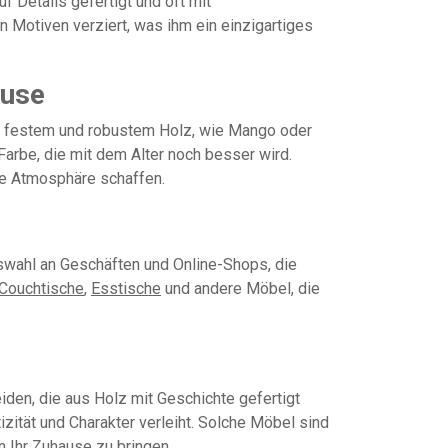
f Details gefertigt und oft mit
Motiven verziert, was ihm ein einzigartiges
ause
us festem und robustem Holz, wie Mango oder
 Farbe, die mit dem Alter noch besser wird.
che Atmosphäre schaffen.
uswahl an Geschäften und Online-Shops, die
Couchtische
,
Esstische
und andere Möbel, die
en, die aus Holz mit Geschichte gefertigt
ität und Charakter verleiht. Solche Möbel sind
n Ihr Zuhause zu bringen.