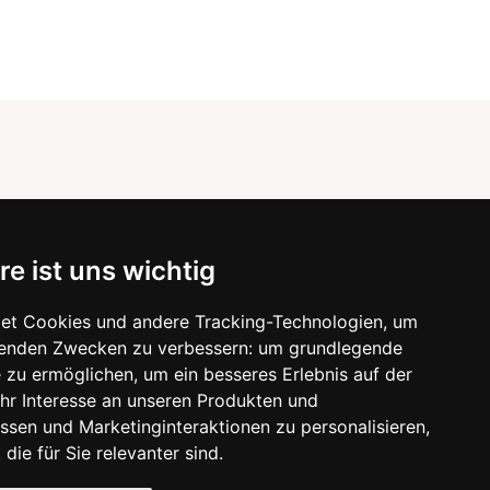
wsletter-Abonnement
re ist uns wichtig
ormationen zu Neuigkeiten und nützliche Tipps
x. 1x pro Woche
et Cookies und andere Tracking-Technologien, um
lgenden Zwecken zu verbessern:
um grundlegende
Abonnieren
e zu ermöglichen
,
um ein besseres Erlebnis auf der
hr Interesse an unseren Produkten und
 der Bestätigung des Abonnements stimmen Sie gleichzeitig
ssen und Marketinginteraktionen zu personalisieren
,
eren Bedingungen zu
des Datenschutzes
und gleichzeitig
eilen Sie uns die Zustimmung zum Versand von Werbe-E-Mails.
 die für Sie relevanter sind
.