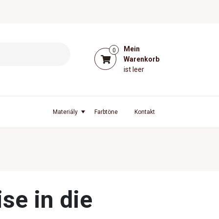
Mein
0
Warenkorb
ist leer
l
Materiály
Farbtöne
Kontakt
se in die